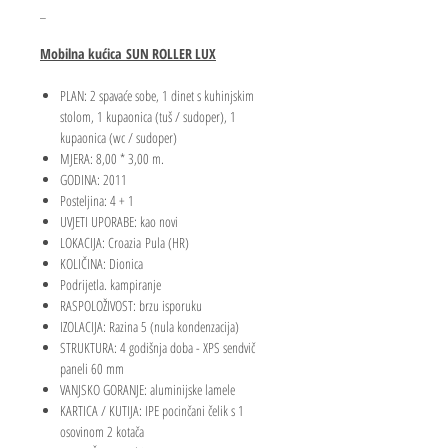
_
Mobilna kućica SUN ROLLER LUX
PLAN: 2 spavaće sobe, 1 dinet s kuhinjskim
stolom, 1 kupaonica (tuš / sudoper), 1
kupaonica (wc / sudoper)
MJERA: 8,00 * 3,00 m.
GODINA: 2011
Posteljina: 4 + 1
UVJETI UPORABE: kao novi
LOKACIJA: Croazia Pula (HR)
KOLIČINA: Dionica
Podrijetla. kampiranje
RASPOLOŽIVOST: brzu isporuku
IZOLACIJA: Razina 5 (nula kondenzacija)
STRUKTURA: 4 godišnja doba - XPS sendvič
paneli 60 mm
VANJSKO GORANJE: aluminijske lamele
KARTICA / KUTIJA: IPE pocinčani čelik s 1
osovinom 2 kotača