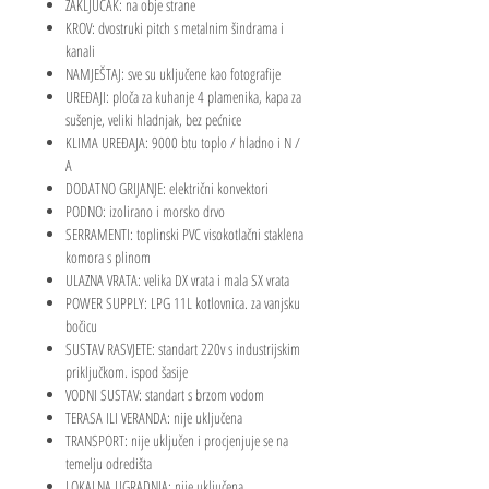
ZAKLJUČAK: na obje strane
KROV: dvostruki pitch s metalnim šindrama i
kanali
NAMJEŠTAJ: sve su uključene kao fotografije
UREĐAJI: ploča za kuhanje 4 plamenika, kapa za
sušenje, veliki hladnjak, bez pećnice
KLIMA UREĐAJA: 9000 btu toplo / hladno i N /
A
DODATNO GRIJANJE: električni konvektori
PODNO: izolirano i morsko drvo
SERRAMENTI: toplinski PVC visokotlačni staklena
komora s plinom
ULAZNA VRATA: velika DX vrata i mala SX vrata
POWER SUPPLY: LPG 11L kotlovnica. za vanjsku
bočicu
SUSTAV RASVJETE: standart 220v s industrijskim
priključkom. ispod šasije
VODNI SUSTAV: standart s brzom vodom
TERASA ILI VERANDA: nije uključena
TRANSPORT: nije uključen i procjenjuje se na
temelju odredišta
LOKALNA UGRADNJA: nije uključena