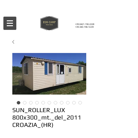
+39.0421.196.2228
+39.340.198.14.69
SUN_ROLLER_LUX
800x300_mt._del_2011
CROAZIA_(HR)