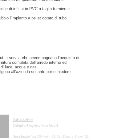
che di infissi in PVC a taglio termico e
bbio l’impianto a pellet dotato di tubo
 tutti i servizi che accompagnano l’acquisto di
rnitura completa dell’arredo interno ed
 di luce, acqua e gas.
olgono all’azienda soltanto per richiedere
EUH CAMP Srl
Dettaglio & Ingrosso Case Mobili
Sede Legale
: Via XIII Martiri 88, San Dona di Piave (VE)