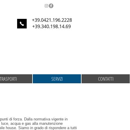
+39.0421.196.2228
+39.340.198.14.69
TRASPORTI
SERVIZI
CONTATTI
unti di forza. Dalla normativa vigente in
di luce, acqua e gas alla manutenzione
bile house. Siamo in grado di rispondere a tutti