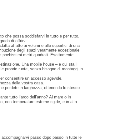
o che possa soddisfarvi in tutto e per tutto.
ado di offrirvi.
tta affatto ai volumi e alle superfici di una
stribuzione degli spazi veramente eccezionale,
 in pochissimi metri quadrati. Esattamente
estinazione. Una mobile house – e qui sta il
ulle proprie ruote, senza bisogno di montaggi in
 per consentire un accesso agevole.
ghezza della vostra casa.
he perdete in larghezza, ottenendo lo stesso
ante tutto l’arco dell’anno? Al mare o in
no, con temperature esterne rigide, e in alta
.
 e accompagnarvi passo dopo passo in tutte le