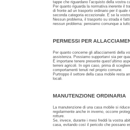
tappe che riguardano l’acquisto della vostra cas
Per quanto riguarda la normativa inerente il t
di fronte ad un trasporto ordinario per il quale
seconda categoria eccezionale. E se la vostr
Nessun problema, il trasporto su strada è fatt
nessun problema: pensiamo comunque a tutto
PERMESSI PER ALLACCIAMEN
Per quanto concerne gli allacciamenti della vo
assistenza. Possiamo supportarvi sia per quanto 
È importane tenere presente quest’ultimo aspe
terreni agricoli. In ogni caso, prima di scegli
comportamenti tenuti nel proprio comune.
Purtroppo il settore della casa mobile resta an
locali.
MANUTENZIONE ORDINARIA
La manutenzione di una casa mobile si riduce 
regolarmente anche in inverno, occorre proteg
rotture.
Se, invece, durante i mesi freddi la vostra abi
casa, evitando così il pericolo che possano es