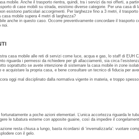
a mobile. Anche il trasporto rientra, quindi, tra i servizi da noi offerti, a parti
rasporto di case mobili su strada, esistono diverse categorie. Per una casa di 
 non esistono particolari accorgimenti. Per larghezze fino a 3 metri, il trasporto
a casa mobile supera 4 metri di larghezza?
ibile anche in questo caso. Occorre preventivamente concordare il trasporto co
 noi.
TI
stra casa mobile alle reti di servizi come luce, acqua e gas, lo staff di EUH 
riguarda i permessi da richiedere per gli allacciamenti, sia circa l’esistenza in
tto soprattutto se avete intenzione di sistemare la casa mobile in zone isola
ere e acquistare la propria casa, e bene consultare un tecnico di fiducia per ave
cora oggi mal disciplinato dalla normativa vigente in materia, e troppo spesso l
fortunatamente a poche azioni elementari. L’unica accortezza riguarda le tubat
gere le tubatura esterne con apposite guaine, così da impedire il congelament
tazione resta chiusa a lungo, basta ricordarsi di ‘invernalizzarla’: vuotare co
plodere con il gelo.