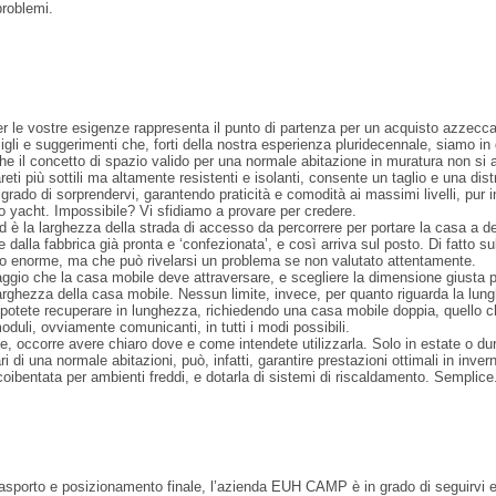
 problemi.
er le vostre esigenze rappresenta il punto di partenza per un acquisto azzeccat
i e suggerimenti che, forti della nostra esperienza pluridecennale, siamo in gr
 il concetto di spazio valido per una normale abitazione in muratura non si ada
eti più sottili ma altamente resistenti e isolanti, consente un taglio e una di
 grado di sorprendervi, garantendo praticità e comodità ai massimi livelli, pur
 yacht. Impossibile? Vi sfidiamo a provare per credere.
d è la larghezza della strada di accesso da percorrere per portare la casa a d
dalla fabbrica già pronta e ‘confezionata’, e così arriva sul posto. Di fatto s
ggio enorme, ma che può rivelarsi un problema se non valutato attentamente.
aggio che la casa mobile deve attraversare, e scegliere la dimensione giusta
larghezza della casa mobile. Nessun limite, invece, per quanto riguarda la lun
 potete recuperare in lunghezza, richiedendo una casa mobile doppia, quello c
moduli, ovviamente comunicanti, in tutti i modi possibili.
le, occorre avere chiaro dove e come intendete utilizzarla. Solo in estate o dur
 di una normale abitazioni, può, infatti, garantire prestazioni ottimali in inver
ibentata per ambienti freddi, e dotarla di sistemi di riscaldamento. Semplice
trasporto e posizionamento finale, l’azienda EUH CAMP è in grado di seguirvi