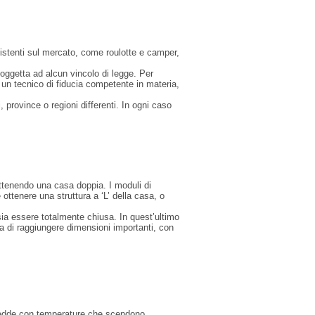
sistenti sul mercato, come roulotte e camper,
oggetta ad alcun vincolo di legge. Per
 un tecnico di fiducia competente in materia,
province o regioni differenti. In ogni caso
ottenendo una casa doppia. I moduli di
ottenere una struttura a ‘L’ della casa, o
 sia essere totalmente chiusa. In quest’ultimo
sa di raggiungere dimensioni importanti, con
 fredde con temperature che scendono