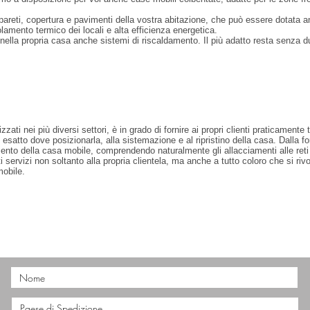
areti, copertura e pavimenti della vostra abitazione, che può essere dotata an
mento termico dei locali e alta efficienza energetica.
e nella propria casa anche sistemi di riscaldamento. Il più adatto resta senza du
ati nei più diversi settori, è in grado di fornire ai propri clienti praticamente
esatto dove posizionarla, alla sistemazione e al ripristino della casa. Dalla fo
amento della casa mobile, comprendendo naturalmente gli allacciamenti alle reti
i servizi non soltanto alla propria clientela, ma anche a tutto coloro che si riv
mobile.