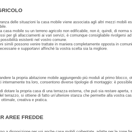
GRICOLO
nza delle situazioni la casa mobile viene associata agli altri mezzi mobili e
ile.
 casa mobile su un terreno agricolo non edificabile, non è, quindi, di norma s
 per gli allacciamenti ai vari servizi, è comunque consigliabile rivolgersi ad
e possibilità esistenti nel vostro comune.
ni simili possono venire trattate in maniera completamente opposta in comuni, 
necessarie e supportarvi affinché la vostra scelta sia la migliore.
pandere la propria abitazione mobile aggiungendo più moduli al primo blocco, 
 internamente tra loro, consentono diverse tipologie di montaggio: è possibile 
, di dotare la propria casa di una terrazza esterna, che può sia restare aperta,
l terrazzo, si ottiene di fatto un’ulteriore stanza che permette alla vostra ca
 ottimale, creativa e pratica.
ER AREE FREDDE
iamo a disposizione per voi anche case mobili coibentate, adatte per le zone