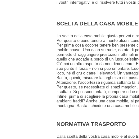
i vostri interrogativi e di risolvere tutti i vostri
SCELTA DELLA CASA MOBILE
La scelta della casa mobile giusta per voi e p
Per questo è bene tenere a mente alcuni consigl
Per prima cosa occorre tenere ben presente che
mobile house. Una casa su ruote, dotata di par
permette di raggiungere prestazioni ottimali in
quello che accade a bordo di un lussuosissimo
C’è poi un altro aspetto da non dimenticare. E
suo punto il forza – non si può smontare. Esce 
loco, né di gru o carrelli elevatori. Un vanta
Basta, quindi, misurare la larghezza del pass
Attenzione, l’accortezza riguarda soltanto la 
Per questo, se necessitate di spazi maggiori,
risultato. Si possono, infatti, comporre i due 
Infine, prima di scegliere la propria casa mobi
ambienti freddi? Anche una casa mobile, al pari
montagna. Basta richiedere una casa mobile co
NORMATIVA TRASPORTO
Dalla scelta della vostra casa mobile al suo 