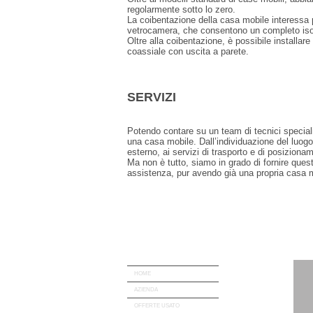
regolarmente sotto lo zero.
La coibentazione della casa mobile interessa p
vetrocamera, che consentono un completo isola
Oltre alla coibentazione, è possibile installar
coassiale con uscita a parete.
SERVIZI
Potendo contare su un team di tecnici specializz
una casa mobile. Dall’individuazione del luogo 
esterno, ai servizi di trasporto e di posizion
Ma non è tutto, siamo in grado di fornire quest
assistenza, pur avendo già una propria casa 
HOME
AZIENDA
OFFERTE USATO