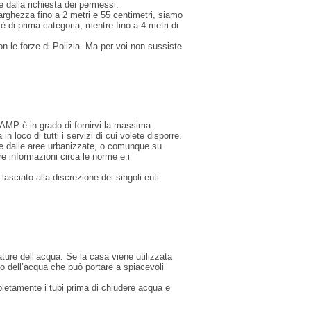
re dalla richiesta dei permessi.
larghezza fino a 2 metri e 55 centimetri, siamo
 è di prima categoria, mentre fino a 4 metri di
n le forze di Polizia. Ma per voi non sussiste
CAMP è in grado di fornirvi la massima
 loco di tutti i servizi di cui volete disporre.
te dalle aree urbanizzate, o comunque su
re informazioni circa le norme e i
asciato alla discrezione dei singoli enti
ure dell’acqua. Se la casa viene utilizzata
o dell’acqua che può portare a spiacevoli
mpletamente i tubi prima di chiudere acqua e