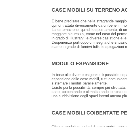
CASE MOBILI SU TERRENO A
È bene precisare che nella stragrande maggiora
quindi trattata diversamente da un bene immob
La sistemazione, quindi lo spostamento, di una
maggiore sicurezza, come nel caso dei permessi
in grado di illustrarvi le diverse casistiche e l
L’esperienza purtroppo ci insegna che situazio
siamo in grado di fornirvi tutte le spiegazioni 
MODULO ESPANSIONE
In base alle diverse esigenze, è possibile es
espansione delle case mobili, tutti comunicanti
sistemare i moduli parallelamente.
Esiste poi la possibilità, sempre più sfruttata
caso, coibentando e climatizzando lo spazio de
una suddivisione degli spazi interni ancora più
CASE MOBILI COIBENTATE P
Oltre ai modelli standard di case mobili, abb