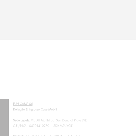
EUH CAMP Srl
Dettaglio & Ingrosso Case Mobili
Sede Legale
: Via XIII Martiri 88, San Dona di Piave (VE)
C.F./P.IVA: 04501410270 - SDI: M5UXCR1